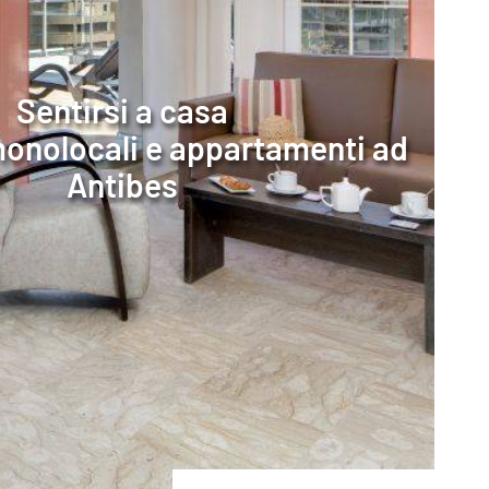
Sentirsi a casa
monolocali e appartamenti ad
Antibes