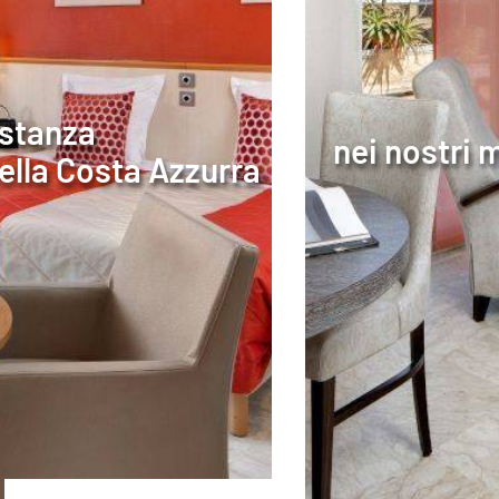
 stanza
nei nostri 
ella Costa Azzurra