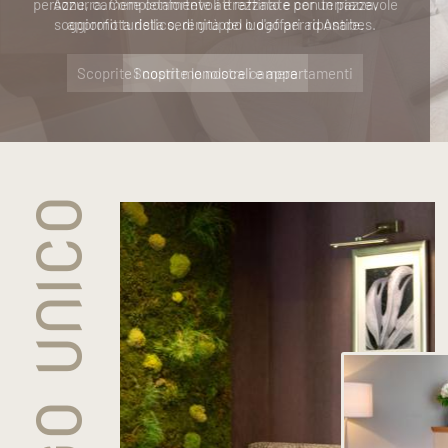
Azzurra. Completamente attrezzato e con terrazza,
approfitta della serenità del luogo per riposare.
Scoprite i nostri monolocali e appartamenti
N LUOGO UNICO