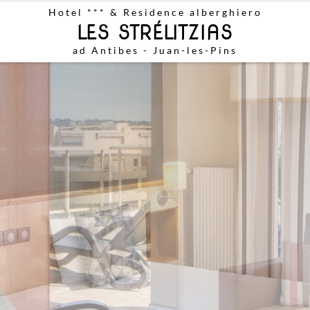
Hotel ***
&
Residence alberghiero
LES STRÉLITZIAS
ad Antibes - Juan-les-Pins