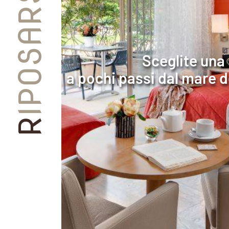
IPOSARSI
Sceglite una
a pochi passi dal mare d
R