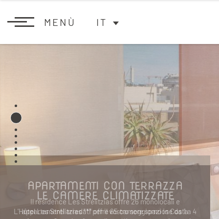
MENÙ
IT
APARTAMENTI CON TERRAZZA
Il residence Les Strélitzias offre 26 monolocali e
appartamenti arredati per il vostro soggiorno in Costa