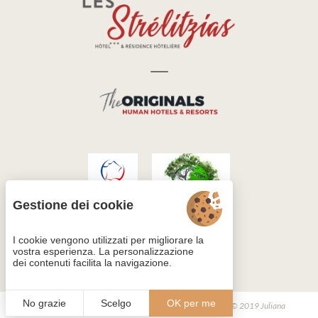
Gestione dei cookie
I cookie vengono utilizzati per migliorare la
vostra esperienza. La personalizzazione
dei contenuti facilita la navigazione.
No grazie
Scelgo
OK per me
Gestione dei cookie
Note legali
Mappa del sito
© 2019
Juliana