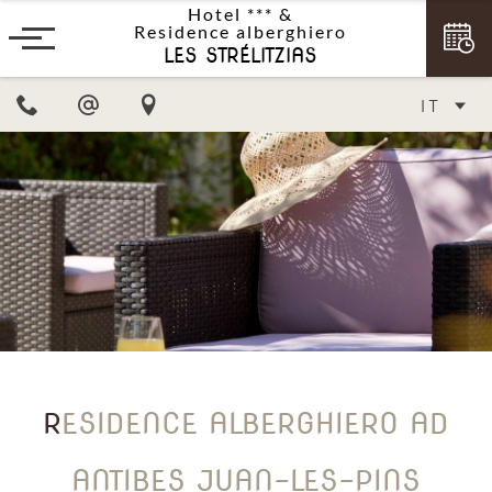
Hotel ***
&
Residence alberghiero
LES STRÉLITZIAS
IT
R
ESIDENCE ALBERGHIERO AD
ANTIBES JUAN-LES-PINS