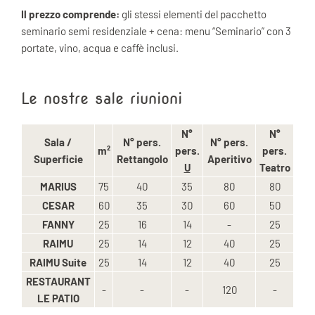
Il prezzo comprende:
gli stessi elementi del pacchetto
seminario semi residenziale + cena: menu “Seminario” con 3
portate, vino, acqua e caffè inclusi.
Le nostre sale riunioni
N°
N°
Sala /
N° pers.
N° pers.
m²
pers.
pers.
Superficie
Rettangolo
Aperitivo
U
Teatro
MARIUS
75
40
35
80
80
CESAR
60
35
30
60
50
FANNY
25
16
14
-
25
RAIMU
25
14
12
40
25
RAIMU Suite
25
14
12
40
25
RESTAURANT
-
-
-
120
-
LE PATIO